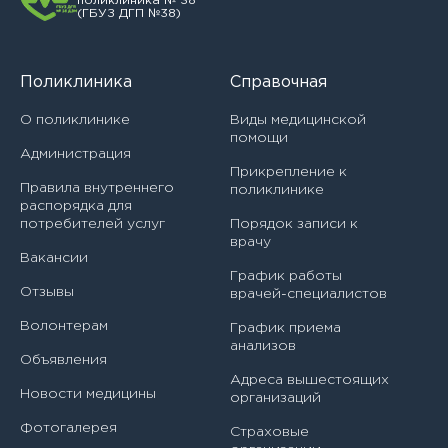
поликлиника № 38
Балехова Наталья Евгеньевна
(ГБУЗ ДГП №38)
Врач-оториноларинголог
Басова Александра Дмитриевна
Врач-офтальмолог
Поликлиника
Справочная
Башева Анастасия Станиславовна
Врач-педиатр
О поликлинике
Виды медицинской
Белова Нина Ивановна
помощи
Администрация
Врач-педиатр участковый
Прикрепление к
Белякова Наталья Ивановна
Правила внутреннего
поликлинике
Врач-ревматолог
распорядка для
Бережная Елена Александровна
потребителей услуг
Порядок записи к
Врач-травматолог-ортопед
врачу
Вакансии
Бирюкова Александра Александровна
График работы
Врач-физиотерапевт
Отзывы
врачей-специалистов
Богдан Ирина Викторовна
Волонтерам
Главная медицинская сестра (медбрат)
График приема
анализов
Богданова Ирина Владимировна
Объявления
Главный врач
Адреса вышестоящих
Новости медицины
Бородина Светлана Николаевна
организаций
Заведующий кабинетом организационно-
Фотогалерея
методической и клинико-экспертной работы врач-
Страховые
Бурка Александр Александрович
методист