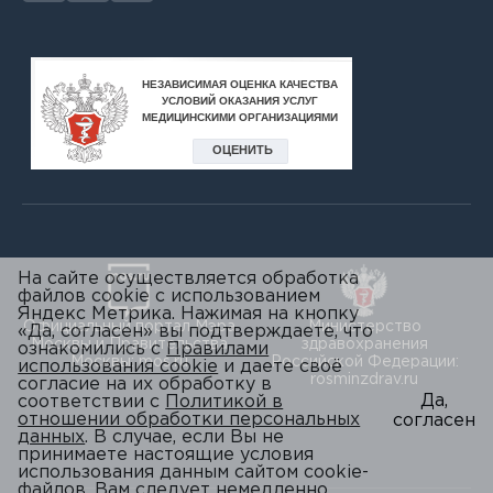
Жукова Юлия Валерьевна
Журенкина Светлана Владимировна
Завражнова Лилия Анатольевна
Загурская Елена Александровна
Зайцева Алла Васильевна
Залилова Ольга Константиновна
На сайте осуществляется обработка
файлов cookie с использованием
Зародова Алёна Сергеевна
Яндекс Метрика. Нажимая на кнопку
Официальный портал Мэра
Министерство
«Да, согласен» вы подтверждаете, что
Москвы и Правительства
здравохранения
ознакомились с
Правилами
Захарова Светлана Валерьевна
Москвы: mos.ru
Российской Федерации:
использования cookie
и даете своё
rosminzdrav.ru
согласие на их обработку в
Звягинцева Оксана Юрьевна
Да,
соответствии с
Политикой в
отношении обработки персональных
согласен
данных
. В случае, если Вы не
Зонова Жанна Евгеньевна
принимаете настоящие условия
использования данным сайтом cookie-
файлов, Вам следует немедленно