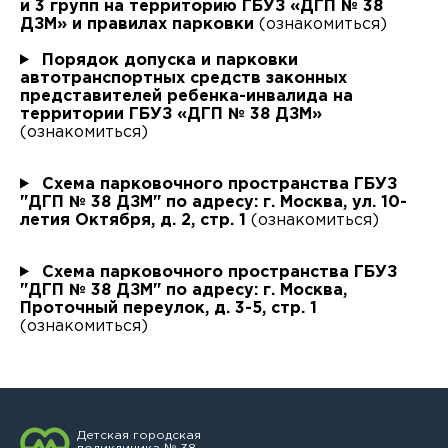
Врач - детский хирург
и 3 групп на территорию ГБУЗ «ДГП № 38
ДЗМ» и правилах парковки
(ознакомиться)
Алфёрова Алена Павловна
Я даю согласие на
обработку персональных данных
Врач - детский эндокринолог
Порядок допуска и парковки
Амяго Алевтина Юрьевна
автотранспортных средств законных
Врач по лечебной физкультуре
представителей ребенка-инвалида на
территории ГБУЗ «ДГП № 38 ДЗМ»
Ананичева Екатерина Владимировна
(ознакомиться)
Врач ультразвуковой диагностики
Андреева Юлия Константиновна
Врач функциональной диагностики
Схема парковочного пространства ГБУЗ
Арутюнян Аннман Сергеевна
"ДГП № 38 ДЗМ" по адресу: г. Москва, ул. 10-
Врач-акушер-гинеколог
летия Октября, д. 2, стр. 1
(ознакомиться)
Архипова Альбина Ринатовна
Врач-аллерголог-иммунолог
Схема парковочного пространства ГБУЗ
Асильдарова Маржана Анваровна
"ДГП № 38 ДЗМ" по адресу: г. Москва,
Врач-гастроэнтеролог
Проточный переулок, д. 3-5, стр. 1
(ознакомиться)
Атласова Елена Владимировна
Врач-инфекционист
Байдала Наталия Николаевна
Врач-методист
Балашов Станислав Леонидович
Врач-невролог
Детская городская