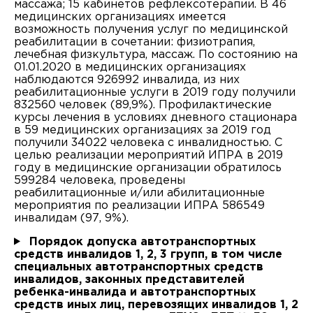
массажа; 15 кабинетов рефлексотерапии. В 46
медицинских организациях имеется
возможность получения услуг по медицинской
реабилитации в сочетании: физиотрапия,
лечебная физкультура, массаж. По состоянию на
01.01.2020 в медицинских организациях
наблюдаются 926992 инвалида, из них
реабилитационные услуги в 2019 году получили
832560 человек (89,9%). Профилактические
курсы лечения в условиях дневного стационара
Врач
в 59 медицинских организациях за 2019 год
получили 34022 человека с инвалидностью. С
Авилова Ирина Алексеевна
целью реализации мероприятий ИПРА в 2019
году в медицинские организации обратилось
599284 человека, проведены
Акашева Вера Геннадьевна
Филиал
реабилитационные и/или абилитационные
мероприятия по реализации ИПРА 586549
Акбаева София Казбековна
инвалидам (97, 9%).
Головное учреждение
ЗАПИСАТЬСЯ НА ПРИЕМ
Направление
Порядок допуска автотранспортных
Алексеенко Дарья Николаевна
Детская городская поликлиника № 38 Филиал № 1
Я даю согласие на
обработку персональных данных
средств инвалидов 1, 2, 3 групп, в том числе
Врач - детский кардиолог
специальных автотранспортных средств
Алиева Динара Романовна
инвалидов, законных представителей
Детская городская поликлиника № 38 Филиал № 2
Врач - детский уролог-андролог
ребенка-инвалида и автотранспортных
Алиева Патимат Рабазангаджиевна
средств иных лиц, перевозящих инвалидов 1, 2
ЗАПИСАТЬСЯ НА ПРИЕМ
Детская городская поликлиника № 38 Филиал № 3