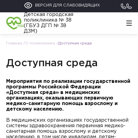
ВЕРСИЯ ДЛЯ СЛАБОВИДЯЩИХ
Детская городская
поликлиника № 38
(ГБУЗ ДГП № 38
ДЗМ)
Главная
О поликлинике
Доступная среда
Главная
График работы
Обратиться
Доступная среда
Контакты
Информация
Мероприятия по реализации государственной
Родителям
программы Российской Федерации
112
+7 (495) 122-02-21
«Доступная среда» в медицинских
Прикрепление к поликлинике
организациях, оказывающих первичную
медико-санитарную помощь взрослому и
детскому населению.
В медицинских организациях государственной
системы здравоохранения первичная медико-
санитарная помощь взрослому и детскому
населению, в том числе инвалидам, детям-