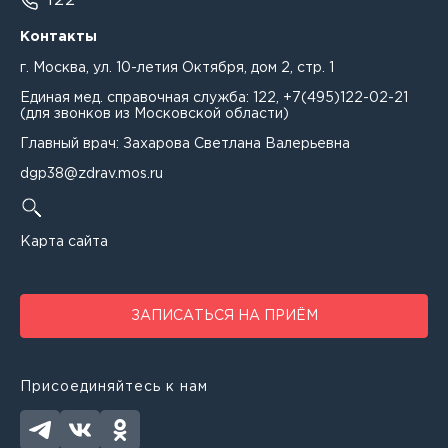
122
Фельдшер
Контакты
Гуриева Ирина Казбековна
г. Москва, ул. 10-летия Октября, дом 2, стр. 1
Гусейнова Альбина Джейхуновна
Единая мед. справочная служба:
122
,
+7(495)122-02-21
(для звонков из Московской области)
Давлетова Луиза Фаритьяновна
Главный врач: Захарова Светлана Валерьевна
Дегай Ирина Витальевна
dgp38@zdrav.mos.ru
Денисова Алина Юрьевна
Карта сайта
Дмитриева Марина Алексеевна
Еганян Елена Сергеевна
ЗАПИСАТЬСЯ НА ПРИЁМ
Ерохина Ольга Борисовна
Ефименко Мария Сергеевна
Присоединяйтесь к нам
Жидкина Кристина Миннивалиевна