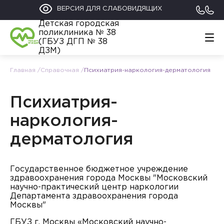
ВЕРСИЯ ДЛЯ СЛАБОВИДЯЩИХ
Детская городская
поликлиника № 38
(ГБУЗ ДГП № 38
ДЗМ)
Главная
Справочная
Психиатрия-наркология-дерматология
Главная
График работы
Обратиться
Психиатрия-
Контакты
наркология-
Информация
дерматология
Родителям
112
+7 (495) 122-02-21
Прикрепление к поликлинике
Государственное бюджетное учреждение
здравоохранения города Москвы "Московский
научно-практический центр наркологии
Департамента здравоохранения города
Москвы"
ГБУЗ г. Москвы «Московский научно-