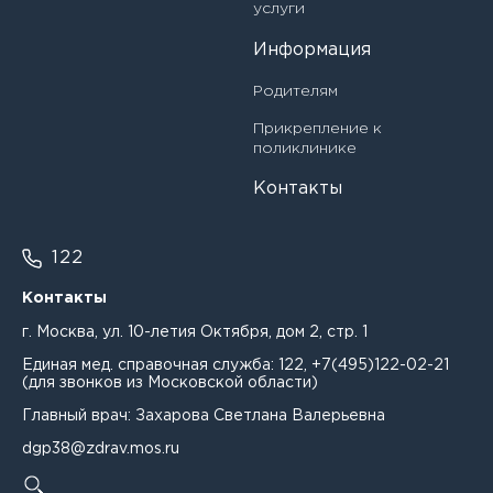
услуги
Богданова Ирина Владимировна
Главный врач
Информация
Бородина Светлана Николаевна
Заведующий кабинетом организационно-
Родителям
методической и клинико-экспертной работы врач-
Бурка Александр Александрович
методист
Прикрепление к
поликлинике
Бурмистрова Лина Романовна
Заведующий консультативно-диагностическим
Контакты
отделением - врач-невролог
Бусарова Лариса Васильевна
Заведующий отделением детской хирургии
122
Васиева Разиля Хатмиевна
Заведующий отделением медицинской
Контакты
реабилитации
Веткасова Татьяна Викторовна
г. Москва, ул. 10-летия Октября, дом 2, стр. 1
Заведующий отделением организации медицинской
Власова Дарья Вячеславовна
Единая мед. справочная служба:
122
,
+7(495)122-02-21
помощи несовершеннолетним в образовательных
(для звонков из Московской области)
организациях - врач-педиатр
Вовк Анна Николаевна
Главный врач: Захарова Светлана Валерьевна
Заведующий педиатрическим отделением врач-
Вожакова Дарья Олеговна
dgp38@zdrav.mos.ru
педиатр