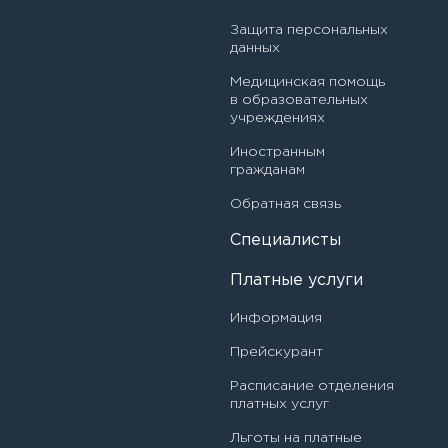
Врач-инфекционист
Защита персональных
Байдала Наталия Николаевна
данных
Врач-методист
Медицинская помощь
Балашов Станислав Леонидович
в образовательных
Врач-невролог
учреждениях
Балехова Наталья Евгеньевна
Врач-оториноларинголог
Иностранным
Басова Александра Дмитриевна
гражданам
Врач-офтальмолог
Обратная связь
Башева Анастасия Станиславовна
Врач-педиатр
Специалисты
Белова Нина Ивановна
Врач-педиатр участковый
Платные услуги
Белякова Наталья Ивановна
Врач-ревматолог
Информация
Бережная Елена Александровна
Прейскурант
Врач-травматолог-ортопед
Бирюкова Александра Александровна
Расписание отделения
Врач-физиотерапевт
платных услуг
Богдан Ирина Викторовна
Льготы на платные
Главная медицинская сестра (медбрат)