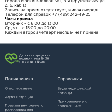
города МосквыФилиал № 1, З-я Фрунзенская ул.
д. 6, каб 13
Запись на прием отсутствует, живая очередь
Телефон для справок +7 (499)242-49-25
Часы приема
Вторник – с 8:00 до 13:00
Ср., чт. - с 15:00 до 20:00
Каждый второй четверг месяца- нет приема
Детская городская
поликлиника № 38
(ГБУЗ ДГП №38)
Врач
Поликлиника
Справочная
Авилова Ирина Алексеевна
О поликлинике
Виды медицинской
помощи
Акашева Вера Геннадьевна
Филиал
Администрация
Прикрепление к
Акбаева София Казбековна
Правила внутреннего
поликлинике
Головное учреждение
ЗАПИСАТЬСЯ НА ПРИЕМ
Направление
распорядка для