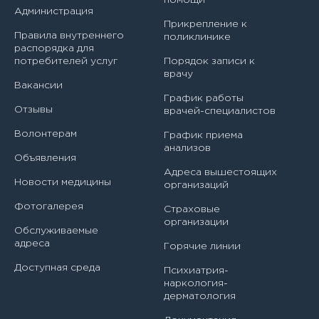
педиатр
Администрация
Прикрепление к
Волкова Лариса Михайловна
Заведующий филиалом - врач - педиатр
Правила внутреннего
поликлинике
распорядка для
Волошинская Лилия Фатеховна
потребителей услуг
Порядок записи к
Заместитель главного врача по медицинской части
врачу
Вакансии
Воронина Светлана Николаевна
Инструктор по лечебной физкультуре
График работы
Отзывы
врачей-специалистов
Гадирова Рена Алисааб кызы
Медицинская сестра (медбрат)
Волонтерам
График приема
анализов
Гаршинский Наталия Владиславовна
Медицинская сестра (медбрат) по массажу
Объявления
Адреса вышестоящих
Гасанова Аида Мамедовна
Новости медицины
Медицинская сестра (медбрат) по физиотерапии
организаций
Фотогалерея
Страховые
Генина Полина Константиновна
Медицинская сестра (медбрат) процедурной
организации
Обслуживаемые
Гинзбург Анастасия Сергеевна
адреса
Медицинская сестра (медбрат) участковая
Горячие линии
Доступная среда
Психиатрия-
Гончарова Анна Николаевна
Медицинский лабораторный техник (фельдшер-
наркология-
лаборант)
дерматология
Гончарова Юлия Ивановна
Медицинский статистик