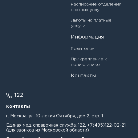
Еганян Елена Сергеевна
Расписание отделения
платных услуг
Ерохина Ольга Борисовна
Льготы на платные
услуги
Ефименко Мария Сергеевна
Информация
Жидкина Кристина Миннивалиевна
Родителям
Жукова Юлия Валерьевна
Прикрепление к
поликлинике
Журенкина Светлана Владимировна
Контакты
Завражнова Лилия Анатольевна
Загурская Елена Александровна
122
Зайцева Алла Васильевна
Контакты
г. Москва, ул. 10-летия Октября, дом 2, стр. 1
Залилова Ольга Константиновна
Единая мед. справочная служба:
122
,
+7(495)122-02-21
(для звонков из Московской области)
Зародова Алёна Сергеевна