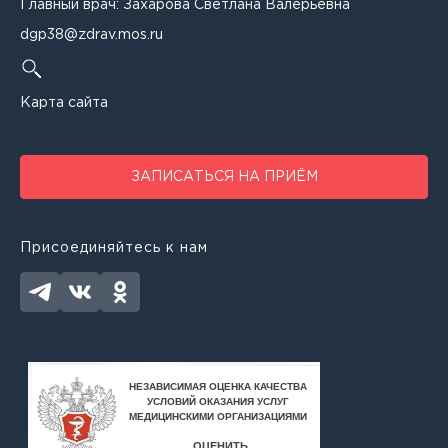
Главный врач: Захарова Светлана Валерьевна
Захарова Светлана Валерьевна
dgp38@zdrav.mos.ru
Звягинцева Оксана Юрьевна
Карта сайта
Зонова Жанна Евгеньевна
Иващенко Виктория Михайловна
ЗАПИСАТЬСЯ НА ПРИЁМ
Игнатенко Виктория Евгеньевна
Кайсина Ирина Юрьевна
Присоединяйтесь к нам
Капанадзе Любовь Николаевна
Карагезян Ануш Норайровна
Карапетян Карине Арутюновна
Каримова Мариана Робертовна