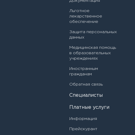
Документация
Гордеев Павел Александрович
Льготное
Помощник(-ца) врача-эпидемиолога
лекарственное
Гордеева Елена Ильинична
обеспечение
Рентгенолаборант
Защита персональных
Гудис Андрей Дмитриевич
данных
Старшая медицинская сестра (медбрат)
Гудков Дмитрий Михайлович
Медицинская помощь
Фельдшер
в образовательных
Гуриева Ирина Казбековна
учреждениях
Иностранным
Гусейнова Альбина Джейхуновна
гражданам
Давлетова Луиза Фаритьяновна
Обратная связь
Специалисты
Дегай Ирина Витальевна
Платные услуги
Денисова Алина Юрьевна
Информация
Дмитриева Марина Алексеевна
Прейскурант