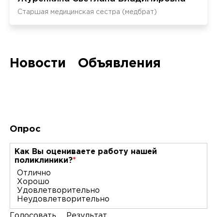
Врач-гастроэн
Старшая медицинская сестра (медбрат)
Врач-инфекцио
Врач-методист
Новости
Объявления
Врач-невролог
Врач-оторинол
Врач-офтальмо
ровое сердце с детства!
Хронические н
заболевания
Врач-педиатр
Опрос
Врач-педиатр 
Как Вы оцениваете работу нашей
поликлиники?
*
Врач-ревматол
Отлично
Врач-травмато
Хорошо
Удовлетворительно
Врач-физиоте
Неудовлетворительно
Результат