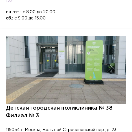
122
пн.-пт.:
с 8:00 до 20:00
сб.:
с 9:00 до 15:00
Врач
Авилова Ирина Алексеевна
Детская городская поликлиника № 38
Филиал № 3
Акашева Вера Геннадьевна
Филиал
Акбаева София Казбековна
115054 г. Москва, Большой Строченовский пер., д. 23