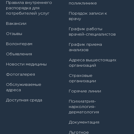
Правила внутреннего
поликлинике
Атласова Елена Владимировна
распорядка для
Врач-инфекционист
потребителей услуг
Порядок записи к
Байдала Наталия Николаевна
врачу
Врач-методист
Вакансии
График работы
Балашов Станислав Леонидович
Отзывы
врачей-специалистов
Врач-невролог
Балехова Наталья Евгеньевна
Волонтерам
График приема
Врач-оториноларинголог
анализов
Объявления
Басова Александра Дмитриевна
Адреса вышестоящих
Врач-офтальмолог
Новости медицины
организаций
Башева Анастасия Станиславовна
Врач-педиатр
Фотогалерея
Страховые
организации
Белова Нина Ивановна
Обслуживаемые
Врач-педиатр участковый
адреса
Горячие линии
Белякова Наталья Ивановна
Врач-ревматолог
Доступная среда
Психиатрия-
наркология-
Бережная Елена Александровна
дерматология
Врач-травматолог-ортопед
Бирюкова Александра Александровна
Документация
Врач-физиотерапевт
Льготное
Богдан Ирина Викторовна