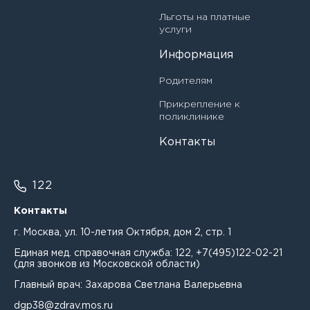
Волкова Лариса Михайловна
Заведующий филиалом - врач - педиатр
Льготы на платные
услуги
Волошинская Лилия Фатеховна
Заместитель главного врача по медицинской части
Информация
Воронина Светлана Николаевна
Инструктор по лечебной физкультуре
Родителям
Гадирова Рена Алисааб кызы
Прикрепление к
Медицинская сестра (медбрат)
поликлинике
Гаршинский Наталия Владиславовна
Медицинская сестра (медбрат) по массажу
Контакты
Гасанова Аида Мамедовна
Медицинская сестра (медбрат) по физиотерапии
122
Генина Полина Константиновна
Медицинская сестра (медбрат) процедурной
Контакты
Гинзбург Анастасия Сергеевна
Медицинская сестра (медбрат) участковая
г. Москва, ул. 10-летия Октября, дом 2, стр. 1
Гончарова Анна Николаевна
Единая мед. справочная служба:
122
,
+7(495)122-02-21
Медицинский лабораторный техник (фельдшер-
(для звонков из Московской области)
лаборант)
Гончарова Юлия Ивановна
Главный врач: Захарова Светлана Валерьевна
Медицинский статистик
dgp38@zdrav.mos.ru