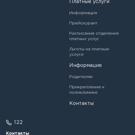
Платные услуги
Врач-оториноларинголог
Басова Александра Дмитриевна
Информация
Врач-офтальмолог
Башева Анастасия Станиславовна
Прейскурант
Врач-педиатр
Расписание отделения
Белова Нина Ивановна
платных услуг
Врач-педиатр участковый
Белякова Наталья Ивановна
Льготы на платные
Врач-ревматолог
услуги
Бережная Елена Александровна
Информация
Врач-травматолог-ортопед
Бирюкова Александра Александровна
Родителям
Врач-физиотерапевт
Прикрепление к
Богдан Ирина Викторовна
Главная медицинская сестра (медбрат)
поликлинике
Богданова Ирина Владимировна
Контакты
Главный врач
Бородина Светлана Николаевна
Заведующий кабинетом организационно-
122
методической и клинико-экспертной работы врач-
Бурка Александр Александрович
методист
Контакты