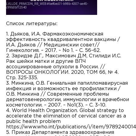
Список литературы:
1. Дьяков, И.А. Фармакоэкономическая
эффективность квадривалентнои‌ вакцины /
И.А. Дьяков // Медицинскии‌ совет//
Гинекология. – 2017. – No 1. – С. 56–62.
2. Заридзе Д.Г,. Максимович Д.М, Стилиди И.С.
Рак шейки матки и другие ВПЧ
ассоциированные опухоли в России. //
ВОПРОСЫ ОНКОЛОГИИ. 2020, ТОМ 66, № 4.
Стр. 325-335.
3. Минкина, О.В. Гениальная папилломавирусная
инфекция и возможность ее‌ профилактики /
О.В. Минкина // Современные проблемы
дерматовенерологии, иммунологии и врачебнои‌
косметологии. – 2007. – No1(3). – С. 3–10.
4. World Health Organization. Global strategy to
accelerate the elimination of cervical cancer as a
public health problem
https://www.who.int/publications/i/item/978924001
5. Приказ Департамента здравоохранения