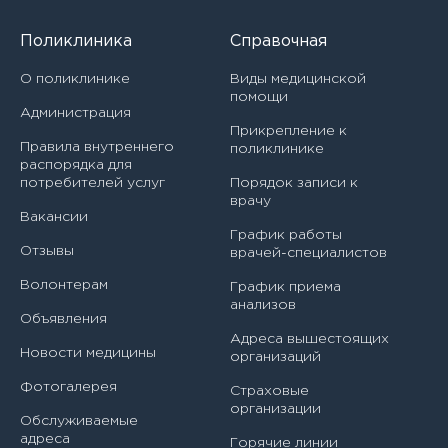
Поликлиника
Справочная
О поликлинике
Виды медицинской
помощи
Администрация
Прикрепление к
Правила внутреннего
поликлинике
Врач
распорядка для
потребителей услуг
Порядок записи к
Авилова Ирина Алексеевна
врачу
Вакансии
График работы
Акашева Вера Геннадьевна
Филиал
Отзывы
врачей-специалистов
Акбаева София Казбековна
Волонтерам
График приема
Головное учреждение
ЗАПИСАТЬСЯ НА ПРИЕМ
Направление
анализов
Объявления
Алексеенко Дарья Николаевна
Детская городская поликлиника № 38 Филиал № 1
Адреса вышестоящих
Я даю согласие на
обработку персональных данных
Врач - детский кардиолог
Новости медицины
организаций
Алиева Динара Романовна
Детская городская поликлиника № 38 Филиал № 2
Фотогалерея
Врач - детский уролог-андролог
Страховые
организации
Алиева Патимат Рабазангаджиевна
Обслуживаемые
ЗАПИСАТЬСЯ НА ПРИЕМ
Детская городская поликлиника № 38 Филиал № 3
Врач - детский хирург
адреса
Горячие линии