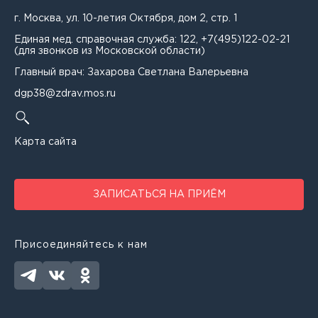
Бурмистрова Лина Романовна
Заведующий консультативно-диагностическим
г. Москва, ул. 10-летия Октября, дом 2, стр. 1
отделением - врач-невролог
Бусарова Лариса Васильевна
Единая мед. справочная служба:
122
,
+7(495)122-02-21
(для звонков из Московской области)
Заведующий отделением детской хирургии
Васиева Разиля Хатмиевна
Главный врач: Захарова Светлана Валерьевна
Заведующий отделением медицинской
dgp38@zdrav.mos.ru
реабилитации
Веткасова Татьяна Викторовна
Заведующий отделением организации медицинской
Власова Дарья Вячеславовна
помощи несовершеннолетним в образовательных
Карта сайта
организациях - врач-педиатр
Вовк Анна Николаевна
Заведующий педиатрическим отделением врач-
Вожакова Дарья Олеговна
педиатр
ЗАПИСАТЬСЯ НА ПРИЁМ
Волкова Лариса Михайловна
Заведующий филиалом - врач - педиатр
Присоединяйтесь к нам
Волошинская Лилия Фатеховна
Заместитель главного врача по медицинской части
Воронина Светлана Николаевна
Инструктор по лечебной физкультуре
Гадирова Рена Алисааб кызы
Медицинская сестра (медбрат)