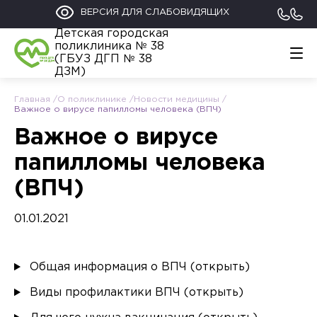
ВЕРСИЯ ДЛЯ СЛАБОВИДЯЩИХ
Детская городская
поликлиника № 38
(ГБУЗ ДГП № 38
ДЗМ)
Главная
О поликлинике
Новости медицины
Главная
Важное о вирусе папилломы человека (ВПЧ)
График работы
Важное о вирусе
Обратиться
Контакты
папилломы человека
Информация
(ВПЧ)
Родителям
112
+7 (495) 122-02-21
Прикрепление к поликлинике
01.01.2021
Общая информация о ВПЧ (открыть)
Виды профилактики ВПЧ (открыть)