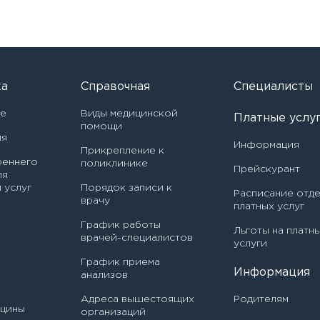
Врач
Авилова Ирина Алексеевна
Направление
АПИСАТЬСЯ НА ПРИЕМ
Акашева Вера Геннадьевна
Врач - детский кардиолог
ка
Справочная
Специалисты
даю согласие на
обработку персональных данных
Акбаева София Казбековна
Я даю согласие на
обработку персональных дан
М
ке
Виды медицинской
иника
Врач - детский уролог-андролог
Платные услу
помощи
ия
Алексеенко Дарья Николаевна
Информация
Врач - детский хирург
Прикрепление к
иника
реннего
поликлинике
Прейскурант
Алиева Динара Романовна
ля
Врач - детский эндокринолог
 услуг
Порядок записи к
Расписание отд
иника
Алиева Патимат
врачу
платных услуг
Врач по лечебной физкультуре
Рабазангаджиевна
График работы
Льготы на платн
Врач ультразвуковой
врачей-специалистов
Алфёрова Алена Павловна
услуги
диагностики
График приема
Информация
Амяго Алевтина Юрьевна
анализов
Врач функциональной
диагностики
Адреса вышестоящих
Родителям
Ананичева Екатерина
ицины
организаций
Владимировна