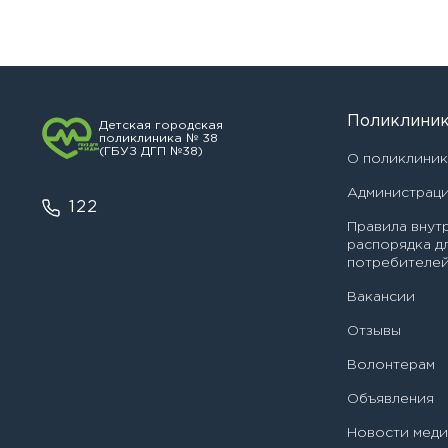
Филиал
З
Головное учреждение
Поликлини
Детская городская
Я 
поликлиника № 38
(ГБУЗ ДГП №38)
ЗАПИСАТЬСЯ НА ПРИЕ
О поликлини
Детская городская поликл
№ 38 Филиал № 1
Администрац
122
Детская городская поликл
Правила внут
№ 38 Филиал № 2
распорядка д
потребителей
Детская городская поликл
№ 38 Филиал № 3
Вакансии
Отзывы
Волонтерам
Объявления
Новости мед