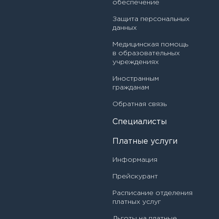
обеспечение
Ананичева Екатерина Владимировна
Врач ультразвуковой диагностики
Защита персональных
Андреева Юлия Константиновна
данных
Врач функциональной диагностики
Медицинская помощь
Арутюнян Аннман Сергеевна
в образовательных
Врач-акушер-гинеколог
учреждениях
Архипова Альбина Ринатовна
Врач-аллерголог-иммунолог
Иностранным
гражданам
Асильдарова Маржана Анваровна
Врач-гастроэнтеролог
Обратная связь
Атласова Елена Владимировна
Врач-инфекционист
Специалисты
Байдала Наталия Николаевна
Врач-методист
Платные услуги
Балашов Станислав Леонидович
Информация
Врач-невролог
Балехова Наталья Евгеньевна
Прейскурант
Врач-оториноларинголог
Расписание отделения
Басова Александра Дмитриевна
платных услуг
Врач-офтальмолог
Башева Анастасия Станиславовна
Льготы на платные