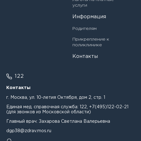
Врач-педиатр
услуги
Белова Нина Ивановна
Информация
Врач-педиатр участковый
Белякова Наталья Ивановна
Родителям
Врач-ревматолог
Бережная Елена Александровна
Прикрепление к
Врач-травматолог-ортопед
поликлинике
Бирюкова Александра Александровна
Контакты
Врач-физиотерапевт
Богдан Ирина Викторовна
Главная медицинская сестра (медбрат)
122
Богданова Ирина Владимировна
Главный врач
Контакты
Бородина Светлана Николаевна
Заведующий кабинетом организационно-
г. Москва, ул. 10-летия Октября, дом 2, стр. 1
методической и клинико-экспертной работы врач-
Бурка Александр Александрович
Единая мед. справочная служба:
122
,
+7(495)122-02-21
методист
(для звонков из Московской области)
Бурмистрова Лина Романовна
Заведующий консультативно-диагностическим
Главный врач: Захарова Светлана Валерьевна
отделением - врач-невролог
dgp38@zdrav.mos.ru
Бусарова Лариса Васильевна
Заведующий отделением детской хирургии