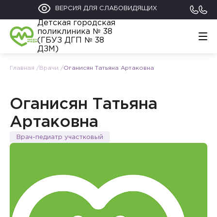
ВЕРСИЯ ДЛЯ СЛАБОВИДЯЩИХ
Детская городская
поликлиника № 38
(ГБУЗ ДГП № 38
ДЗМ)
Главная
Врачи
Оганисян Татьяна Артаковна
Главная
График работы
Обратиться
Оганисян Татьяна
Контакты
Информация
Артаковна
Родителям
Врач-педиатр участковый
112
+7 (495) 122-02-21
Прикрепление к поликлинике