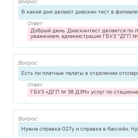
Вопрос:
В какие дни делают диаскин тест в филиале
Филиал
Ответ:
З
Добрый день. Диаскинтест делается по п
уважением, администрация ГБУЗ "ДГП №
Головное учреждение
Я 
ЗАПИСАТЬСЯ НА ПРИЕ
Детская городская поликл
№ 38 Филиал № 1
Вопрос:
Детская городская поликл
Есть ли платные палаты в отделении отолари
№ 38 Филиал № 2
Ответ:
Детская городская поликл
ГБУЗ «ДГП № 38 ДЗМ» услуг по стациона
№ 38 Филиал № 3
Вопрос:
Нужна справка 027у и справка в бассейн. Ну