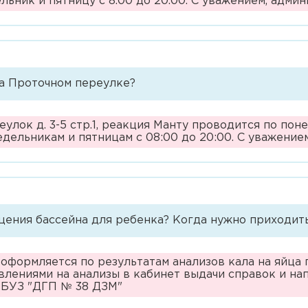
ельник и пятницу с 8.00 до 20.00. С уважением, адм
на Проточном переулке?
улок д. 3-5 стр.1, реакция Манту проводится по пон
недельникам и пятницам с 08:00 до 20:00. С уважени
щения бассейна для ребенка? Когда нужно приходит
 оформляется по результатам анализов кала на яйца 
влениями на анализы в кабинет выдачи справок и нап
ГБУЗ "ДГП № 38 ДЗМ"