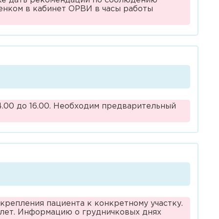
кже дать рекомендации по соблюдению
бенком в кабинет ОРВИ в часы работы
4.00 до 16.00. Необходим предварительный
икрепления пациента к конкретному участку.
 лет. Информацию о грудничковых днях