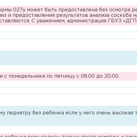
Владимировна
Врач-акушер-гинеколог
ормы 027у может быть предоставлена без осмотра ре
Андреева Юлия Константиновна
ез и предоставления результатов анализа соскоба на
Врач-аллерголог-иммунолог
ставляются. С уважением, администрация ГБУЗ «ДГ
Арутюнян Аннман Сергеевна
Врач-гастроэнтеролог
Архипова Альбина Ринатовна
Врач-инфекционист
Асильдарова Маржана
Врач-методист
Анваровна
Врач-невролог
Атласова Елена Владимировна
 с понедельника по пятницу с 08.00 до 20.00.
Врач-оториноларинголог
Байдала Наталия Николаевна
Врач-офтальмолог
Балашов Станислав Леонидович
Врач-педиатр
Балехова Наталья Евгеньевна
му педиатру без ребенка если у него очень высокая 
Врач-педиатр участковый
Басова Александра Дмитриевна
Врач-ревматолог
Башева Анастасия