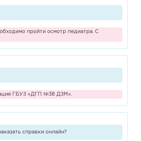
еобходимо пройти осмотр педиатра. С
ных
рация ГБУЗ «ДГП №38 ДЗМ».
заказать справки онлайн?