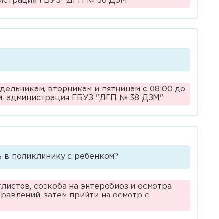
инистрация ГБУЗ "ДГП № 38 ДЗМ"
едельникам, вторникам и пятницам с 08:00 до
ем, администрация ГБУЗ "ДГП № 38 ДЗМ"
ь в поликлинику с ребенком?
глистов, соскоба на энтеробиоз и осмотра
равлений, затем прийти на осмотр с