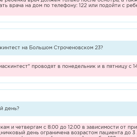
ие ребенка врач должен только после осмотра, а та
Станиславовна
ть врача на дом по телефону: 122 или подойти с ре
Врач-травматолог-ортопед
Белова Нина Ивановна
Врач-физиотерапевт
Белякова Наталья Ивановна
Главная медицинская сестра
(медбрат)
Бережная Елена Александровна
скинтест на Большом Строченовском 23?
Главный врач
Бирюкова Александра
Александровна
скинтест" проводят в понедельник и в пятницу с 1
Заведующий кабинетом
организационно-методической и
Богдан Ирина Викторовна
клинико-экспертной работы
врач-методист
Богданова Ирина Владимировна
Заведующий консультативно-
диагностическим отделением -
Бородина Светлана Николаевна
врач-невролог
й день?
Бурка Александр Александрович
Заведующий отделением
детской хирургии
ам и четвергам с 8.00 до 12.00 в зависимости от пр
Бурмистрова Лина Романовна
дничковый день ограничена возрастом пациента до 3