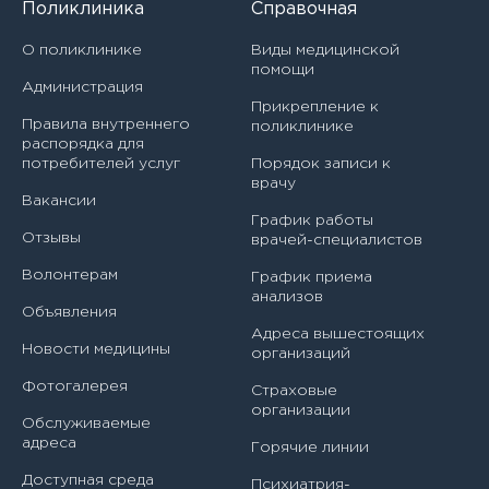
Поликлиника
Справочная
О поликлинике
Виды медицинской
помощи
Администрация
Прикрепление к
Правила внутреннего
поликлинике
распорядка для
Врач
потребителей услуг
Порядок записи к
врачу
Авилова Ирина Алексеевна
Вакансии
График работы
Отзывы
врачей-специалистов
Акашева Вера Геннадьевна
Филиал
Волонтерам
График приема
Акбаева София Казбековна
анализов
Головное учреждение
ЗАПИСАТЬСЯ НА ПРИЕМ
Направление
Объявления
Адреса вышестоящих
Алексеенко Дарья Николаевна
Новости медицины
Детская городская поликлиника № 38 Филиал № 1
Я даю согласие на
обработку персональных данных
организаций
Врач - детский кардиолог
Алиева Динара Романовна
Фотогалерея
Страховые
Детская городская поликлиника № 38 Филиал № 2
Врач - детский уролог-андролог
организации
Обслуживаемые
Алиева Патимат Рабазангаджиевна
адреса
ЗАПИСАТЬСЯ НА ПРИЕМ
Детская городская поликлиника № 38 Филиал № 3
Горячие линии
Врач - детский хирург
Алфёрова Алена Павловна
Доступная среда
Психиатрия-