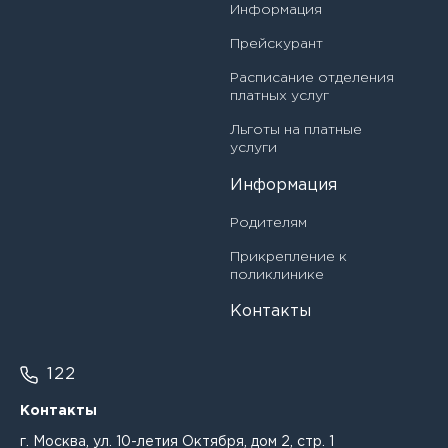
Информация
Басова Александра Дмитриевна
Врач-офтальмолог
Прейскурант
Башева Анастасия Станиславовна
Врач-педиатр
Расписание отделения
платных услуг
Белова Нина Ивановна
Врач-педиатр участковый
Льготы на платные
Белякова Наталья Ивановна
услуги
Врач-ревматолог
Информация
Бережная Елена Александровна
Врач-травматолог-ортопед
Родителям
Бирюкова Александра Александровна
Врач-физиотерапевт
Прикрепление к
Богдан Ирина Викторовна
поликлинике
Главная медицинская сестра (медбрат)
Контакты
Богданова Ирина Владимировна
Главный врач
Бородина Светлана Николаевна
122
Заведующий кабинетом организационно-
методической и клинико-экспертной работы врач-
Бурка Александр Александрович
методист
Контакты
г. Москва, ул. 10-летия Октября, дом 2, стр. 1
Бурмистрова Лина Романовна