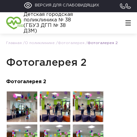
ВЕРСИЯ ДЛЯ СЛАБОВИДЯЩИХ
Детская городская
поликлиника № 38
(ГБУЗ ДГП № 38
ДЗМ)
Главная
О поликлинике
Фотогалерея
Фотогалерея 2
Главная
График работы
Обратиться
Фотогалерея 2
Контакты
Информация
Фотогалерея 2
Родителям
112
+7 (495) 122-02-21
Прикрепление к поликлинике