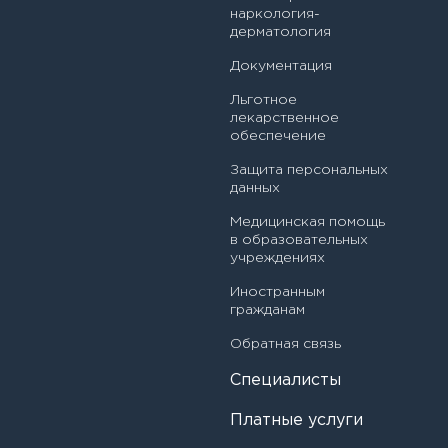
Я даю согласие на
обработку персональных данных
Врач - детский эндокринолог
наркология-
дерматология
Амяго Алевтина Юрьевна
Врач по лечебной физкультуре
Документация
Ананичева Екатерина Владимировна
Врач ультразвуковой диагностики
Льготное
лекарственное
Андреева Юлия Константиновна
обеспечение
Врач функциональной диагностики
Арутюнян Аннман Сергеевна
Защита персональных
Врач-акушер-гинеколог
данных
Архипова Альбина Ринатовна
Медицинская помощь
Врач-аллерголог-иммунолог
в образовательных
Асильдарова Маржана Анваровна
учреждениях
Врач-гастроэнтеролог
Атласова Елена Владимировна
Иностранным
Врач-инфекционист
гражданам
Байдала Наталия Николаевна
Обратная связь
Врач-методист
Балашов Станислав Леонидович
Специалисты
Врач-невролог
Платные услуги
Балехова Наталья Евгеньевна
Врач-оториноларинголог