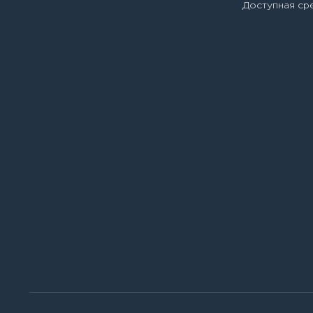
Детская городская поликл
Доступная ср
№ 38 Филиал № 3