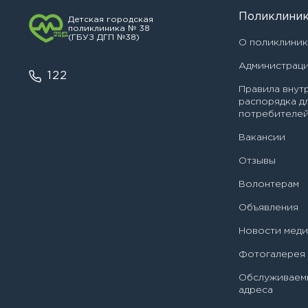
Поликлини
Детская городская
поликлиника № 38
(ГБУЗ ДГП №38)
О поликлини
Администрац
122
Правила внут
распорядка д
потребителей
Вакансии
Отзывы
Филиал
З
Волонтерам
Головное учреждение
Объявления
Я 
ЗАПИСАТЬСЯ НА ПРИЕ
Новости мед
Детская городская поликл
№ 38 Филиал № 1
Фотогалерея
Детская городская поликл
Обслуживаем
№ 38 Филиал № 2
адреса