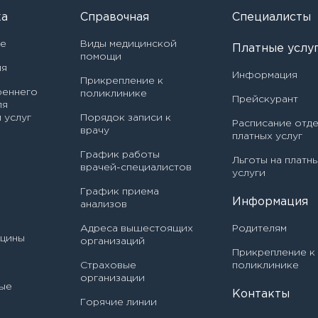
ка
Справочная
Специалисты
ке
Виды медицинской
Платные услу
помощи
ия
Информация
Прикрепление к
реннего
поликлинике
Прейскурант
ля
 услуг
Порядок записи к
Расписание отд
врачу
Врач
платных услуг
График работы
Льготы на платн
врачей-специалистов
Авилова Ирина Алексеевна
услуги
Направление
АПИСАТЬСЯ НА ПРИЕМ
График приема
Информация
Акашева Вера Геннадьевна
анализов
Врач - детский кардиолог
даю согласие на
обработку персональных данных
Адреса вышестоящих
Родителям
Акбаева София Казбековна
Я даю согласие на
обработку персональных дан
М
ицины
иника
Врач - детский уролог-андролог
организаций
Прикрепление к
Алексеенко Дарья Николаевна
Страховые
поликлинике
Врач - детский хирург
организации
иника
ые
Алиева Динара Романовна
Контакты
Врач - детский эндокринолог
Горячие линии